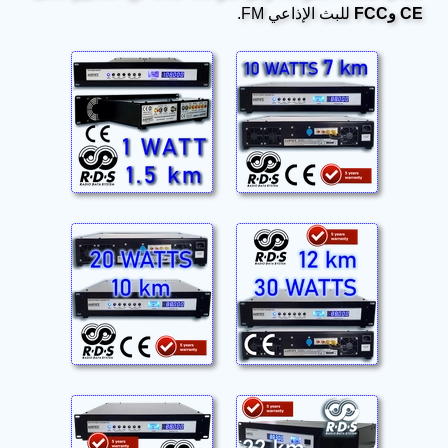
CE وFCC
للبث الإذاعي FM.