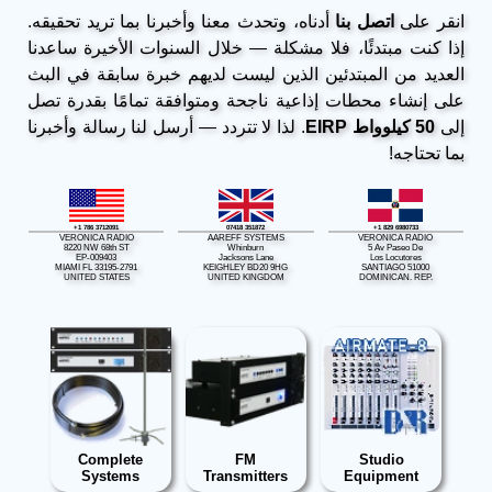
انقر على
اتصل بنا
أدناه، وتحدث معنا وأخبرنا بما تريد تحقيقه.
إذا كنت مبتدئًا، فلا مشكلة — خلال السنوات الأخيرة ساعدنا
العديد من المبتدئين الذين ليست لديهم خبرة سابقة في البث
على إنشاء محطات إذاعية ناجحة ومتوافقة تمامًا بقدرة تصل
إلى
50 كيلوواط EIRP
. لذا لا تتردد — أرسل لنا رسالة وأخبرنا
بما تحتاجه!
+1 786 3712091
07418 351872
+1 829 6980733
VERONICA RADIO
AAREFF SYSTEMS
VERONICA RADIO
8220 NW 68th ST
Whinburn
5 Av Paseo De
EP-009403
Jacksons Lane
Los Locutores
MIAMI FL 33195-2791
KEIGHLEY BD20 9HG
SANTIAGO 51000
UNITED STATES
UNITED KINGDOM
DOMINICAN. REP.
Complete
FM
Studio
Systems
Transmitters
Equipment