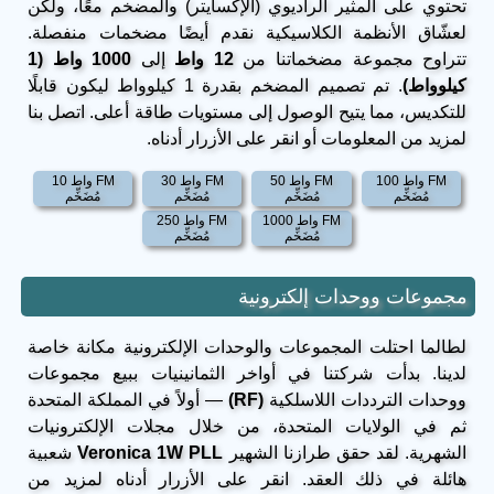
تحتوي على المثير الراديوي (الإكسايتر) والمضخم معًا، ولكن
لعشّاق الأنظمة الكلاسيكية نقدم أيضًا مضخمات منفصلة.
تتراوح مجموعة مضخماتنا من
12 واط
إلى
1000 واط (1
كيلوواط)
. تم تصميم المضخم بقدرة 1 كيلوواط ليكون قابلًا
للتكديس، مما يتيح الوصول إلى مستويات طاقة أعلى. اتصل بنا
لمزيد من المعلومات أو انقر على الأزرار أدناه.
100 واط FM
50 واط FM
30 واط FM
10 واط FM
مُضَخِّم
مُضَخِّم
مُضَخِّم
مُضَخِّم
1000 واط FM
250 واط FM
مُضَخِّم
مُضَخِّم
مجموعات ووحدات إلكترونية
لطالما احتلت المجموعات والوحدات الإلكترونية مكانة خاصة
لدينا. بدأت شركتنا في أواخر الثمانينيات ببيع مجموعات
ووحدات الترددات اللاسلكية
(RF)
— أولاً في المملكة المتحدة
ثم في الولايات المتحدة، من خلال مجلات الإلكترونيات
الشهرية. لقد حقق طرازنا الشهير
Veronica 1W PLL
شعبية
هائلة في ذلك العقد. انقر على الأزرار أدناه لمزيد من