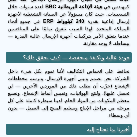
كمهندس في
هيئة الإذاعة البريطانية BBC
لعدة سنوات خلال
التسعينيات، حيث كان مسؤولاً عن الصيانة التشغيلية لأجهزة
إرسال إذاعية بقدرة
240 كيلوواط ERP
في جميع أنحاء
المملكة المتحدة. لهذا السبب نتفوق تمامًا على المنافسين
عندما يتعلق الأمر بتركيبات أجهزة الإرسال عالية القدرة —
ببساطة، لا يوجد مقارنة.
جودة عالية وتكلفة منخفضة — كيف نحقق ذلك؟
نحافظ على انخفاض التكاليف لأننا نقوم بكل شيء داخل
الشركة. نحن نصمم ونبني أجهزة الإرسال، ونرسم مخططات
الإشعاع (جرّب أن تطلب ذلك من الموردين الآخرين — لن
تحصل عليها)، ونُنتج الهوائيات، ونقيس أنماط الإشعاع، ونصنع
معظم المكونات من المواد الخام. لدينا سيطرة كاملة على كل
مرحلة من مراحل الإنتاج وتسليم المنتج إلى العميل — بدون
أي وسطاء.
أخبرنا بما تحتاج إليه