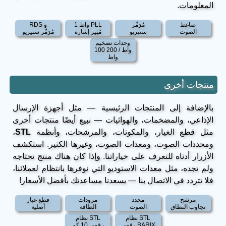
المعلومات.
ضاغط
مُرَمِّز
1 واط PLL
RDS و
الصوت
ستيريو
مُثِير إشارة
مُرَمِّز ستيريو
وحدات تضخيم
100 واط / 200
واط
منتجات أخرى
بالإضافة إلى المنتجات الرئيسية — مثل أجهزة الإرسال
الإذاعي، والمضخمات، والهوائيات — نبيع أيضًا منتجات أخرى
مثل قطع الغيار، والمكونات، والمرشحات، وأنظمة
STL
،
ومحددات الصوت، ومعدات الصوت، وغيرها الكثير. استكشف
الأزرار أدناه للتعرف على خياراتنا. وإذا كان هناك منتج تحتاجه
ولم تجده، مثل معدات الاستوديو التي نوفرها بانتظام لعملائنا،
فلا تتردد في الاتصال بنا — يسعدنا مساعدتك بأفضل الأسعار!
مرشح
محدد
مزودات
قطع غيار
تجاوب النطاق
الصوت
الطاقة
أصلية
نظام STL
نظام STL
رقمي BARIX
رقمي 10 كم