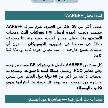
لماذا تختار AAREFF؟
بفضل أكثر من
25 عامًا من الخبرة
، تقوم شركة
AAREFF
بتصميم وتصنيع
أجهزة إرسال FM وهوائيات البث ومعدات
الاستوديو
وفقًا لأعلى معايير الجودة. جميع منتجاتنا مصنوعة
داخليًا في مصنعنا في
جمهورية الدومينيكان
— دون أي
عمليات تصنيع خارجية — مما يضمن جودة ثابتة ودعمًا فنيًا
كاملاً.
كل منتج من
AAREFF
حاصل على
شهادة CE
وتمت مراجعته
وفق
معايير FCC
، ويشمل
ضمانًا لمدة 5 سنوات
، وتستخدمه
محطات إذاعية في أكثر من
60 دولة حول العالم
. نحن نشحن
مباشرة من المصنع، مما يوفر لك
جودة بث احترافية بدون
تكاليف الوسطاء
.
معدات بث احترافية — مباشرة من المصنع