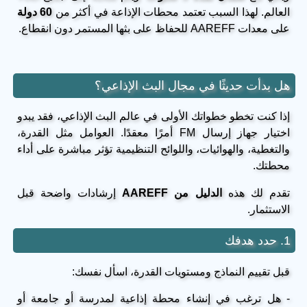
العالم. لهذا السبب تعتمد محطات الإذاعة في أكثر من
60 دولة
على معدات AAREFF للحفاظ على بثها المستمر دون انقطاع.
هل بدأت حديثًا في مجال البث الإذاعي؟
إذا كنت تخطو خطواتك الأولى في عالم البث الإذاعي، فقد يبدو
اختيار جهاز إرسال FM أمرًا معقدًا. العوامل مثل القدرة،
والتغطية، والهوائيات، واللوائح التنظيمية تؤثر مباشرة على أداء
محطتك.
تقدم لك هذه
الدليل من AAREFF
إرشادات واضحة قبل
الاستثمار.
1. حدد هدفك
قبل تقييم النماذج ومستويات القدرة، اسأل نفسك:
- هل ترغب في إنشاء محطة إذاعية لمدرسة أو جامعة أو