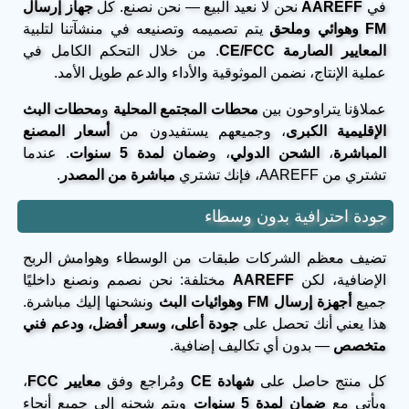
في
AAREFF
نحن لا نعيد البيع — نحن نصنع. كل
جهاز إرسال
FM وهوائي وملحق
يتم تصميمه وتصنيعه في منشآتنا لتلبية
المعايير الصارمة CE/FCC
. من خلال التحكم الكامل في
عملية الإنتاج، نضمن الموثوقية والأداء والدعم طويل الأمد.
عملاؤنا يتراوحون بين
محطات المجتمع المحلية
و
محطات البث
الإقليمية الكبرى
، وجميعهم يستفيدون من
أسعار المصنع
المباشرة
،
الشحن الدولي
، و
ضمان لمدة 5 سنوات
. عندما
تشتري من AAREFF، فإنك تشتري
مباشرة من المصدر
.
جودة احترافية بدون وسطاء
تضيف معظم الشركات طبقات من الوسطاء وهوامش الربح
الإضافية، لكن
AAREFF
مختلفة: نحن نصمم ونصنع داخليًا
جميع
أجهزة إرسال FM وهوائيات البث
ونشحنها إليك مباشرة.
هذا يعني أنك تحصل على
جودة أعلى، وسعر أفضل، ودعم فني
متخصص
— بدون أي تكاليف إضافية.
كل منتج حاصل على
شهادة CE
ومُراجع وفق
معايير FCC
،
ويأتي مع
ضمان لمدة 5 سنوات
ويتم شحنه إلى جميع أنحاء