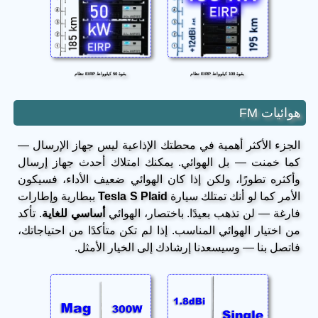
نظام EIRP بقوة 100 كيلوواط
نظام EIRP بقوة 50 كيلوواط
هوائيات FM
الجزء الأكثر أهمية في محطتك الإذاعية ليس جهاز الإرسال —
كما خمنت — بل الهوائي. يمكنك امتلاك أحدث جهاز إرسال
وأكثره تطورًا، ولكن إذا كان الهوائي ضعيف الأداء، فسيكون
الأمر كما لو أنك تمتلك سيارة
Tesla S Plaid
ببطارية وإطارات
فارغة — لن تذهب بعيدًا. باختصار، الهوائي
أساسي للغاية
. تأكد
من اختيار الهوائي المناسب. إذا لم تكن متأكدًا من احتياجاتك،
فاتصل بنا — وسيسعدنا إرشادك إلى الخيار الأمثل.