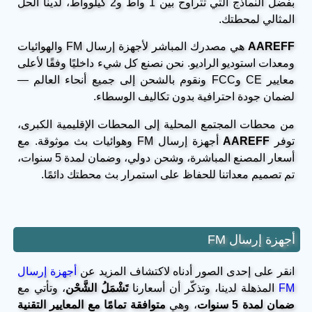
بفضل النماذج التي تتراوح بين 1 واط و2 كيلوواط، لدينا الحل
المثالي لمحطتك.
AAREFF
هي مصدرك المباشر لأجهزة إرسال FM والهوائيات
ومعدات استوديو الراديو. نحن نصنع كل شيء داخليًا وفقًا لأعلى
معايير CE وFCC ونقوم بالشحن إلى جميع أنحاء العالم —
لضمان جودة احترافية بدون تكاليف الوسطاء.
من محطات المجتمع المحلية إلى المحطات الإقليمية الكبرى،
توفر
AAREFF
أجهزة إرسال FM وهوائيات بث موثوقة. مع
أسعار المصنع المباشرة، وشحن دولي، وضمان لمدة 5 سنوات،
تم تصميم معداتنا للحفاظ على استمرار بث محطتك دائمًا.
أجهزة إرسال FM
انقر على إحدى الصور أدناه لاكتشاف المزيد عن
أجهزة إرسال
FM
المذهلة لدينا، وتذكّر أن أسعارنا
تَشْمَلُ الشَّحْن
، وتأتي مع
ضمان لمدة 5 سنوات
، وهي
متوافقة تمامًا مع المعايير التقنية