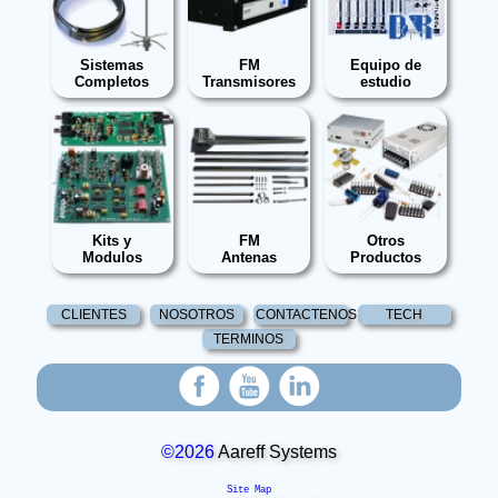
Sistemas
FM
Equipo de
Completos
Transmisores
estudio
Kits y
FM
Otros
Modulos
Antenas
Productos
CLIENTES
NOSOTROS
CONTACTENOS
TECH
TERMINOS
©2026
Aareff Systems
Site Map