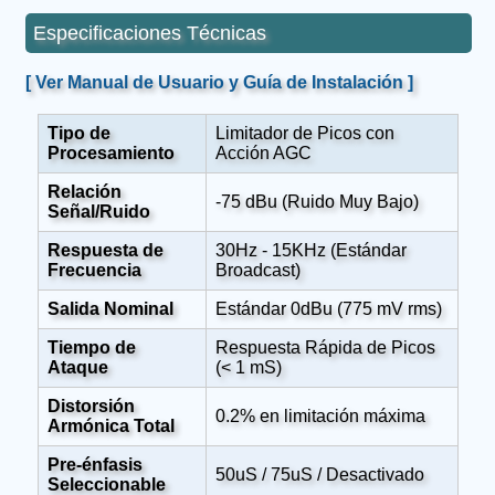
Especificaciones Técnicas
[ Ver Manual de Usuario y Guía de Instalación ]
Tipo de
Limitador de Picos con
Procesamiento
Acción AGC
Relación
-75 dBu (Ruido Muy Bajo)
Señal/Ruido
Respuesta de
30Hz - 15KHz (Estándar
Frecuencia
Broadcast)
Salida Nominal
Estándar 0dBu (775 mV rms)
Tiempo de
Respuesta Rápida de Picos
Ataque
(< 1 mS)
Distorsión
0.2% en limitación máxima
Armónica Total
Pre-énfasis
50uS / 75uS / Desactivado
Seleccionable