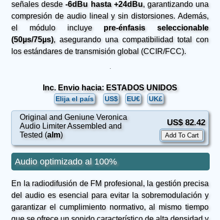
señales desde
-6dBu hasta +24dBu
, garantizando una
compresión de audio lineal y sin distorsiones. Además,
el módulo incluye
pre-énfasis seleccionable
(50µs/75µs)
, asegurando una compatibilidad total con
los estándares de transmisión global (CCIR/FCC).
.
Inc. Envio hacia: ESTADOS UNIDOS
Elija el país
US$
EU€
UK£
Original and Geniune Veronica
US$ 82.42
Audio Limiter Assembled and
Tested (
alm
)
Audio optimizado al 100%
En la radiodifusión de FM profesional, la gestión precisa
del audio es esencial para evitar la sobremodulación y
garantizar el cumplimiento normativo, al mismo tiempo
que se ofrece un sonido característico de alta densidad y