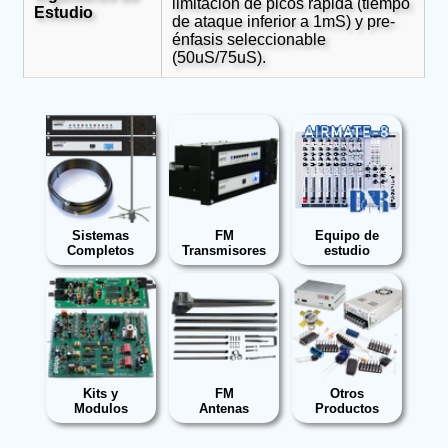
limitación de picos rápida (tiempo
Estudio
de ataque inferior a 1mS) y pre-
énfasis seleccionable
(50uS/75uS).
Sistemas
FM
Equipo de
Completos
Transmisores
estudio
Kits y
FM
Otros
Modulos
Antenas
Productos