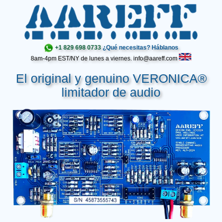
+1 829 698 0733
¿Qué necesitas? Háblanos
8am-4pm EST/NY de lunes a viernes. info@aareff.com
El original y genuino VERONICA®
limitador de audio