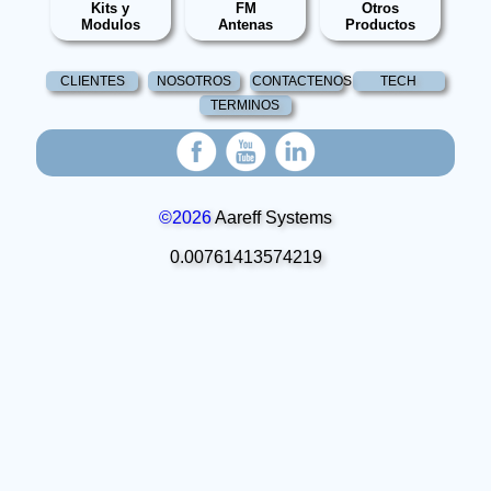
Kits y
FM
Otros
Modulos
Antenas
Productos
CLIENTES
NOSOTROS
CONTACTENOS
TECH
TERMINOS
©2026
Aareff Systems
0.00761413574219