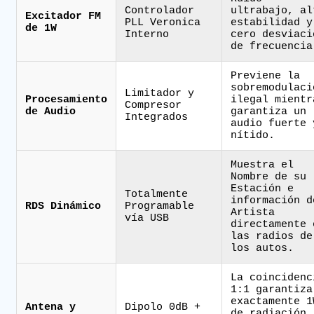
Controlador
ultrabajo, al
Excitador FM
PLL Veronica
estabilidad y
de 1W
Interno
cero desviaci
de frecuencia
Previene la
sobremodulaci
Limitador y
Procesamiento
ilegal mientr
Compresor
de Audio
garantiza un
Integrados
audio fuerte 
nítido.
Muestra el
Nombre de su
Estación e
Totalmente
información d
RDS Dinámico
Programable
Artista
vía USB
directamente 
las radios de
los autos.
La coincidenc
1:1 garantiza
exactamente 1
Antena y
Dipolo 0dB +
de radiación