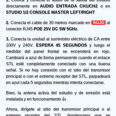
directamente en
AUDIO ENTRADA CH1/CH2
o en
STUDIO 1/2 CONSOLE MASTER LEFT/RIGHT
2.
Conecta el cable de 30 metros marcado en
ROJO
al
conector RJ45
POE 25V DC 5W 5GHz
.
3.
Conecta la unidad al suministro eléctrico de CA entre
100V y 240V.
ESPERA 45 SEGUNDOS
y luego el
medidor del panel frontal se encenderá en rojo.
Cambiará a azul de forma permanente cuando el enlace
STL esté completamente conectado con una buena
señal. Si no hay conexión con el sitio del transmisor
principal o con el extremo receptor del STL, parpadeará
en azul cada 5 segundos mientras intenta conectarse.
Bien, la antena activa del estudio y de emisión está
instalada y en funcionamiento 👍
Ahora, dirígete al sitio del transmisor principal o al
extremo receptor del STL, dondequiera que se