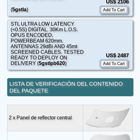
US$ 2106
(
5gstla
)
STL ULTRA LOW LATENCY
(<0.5S) DIGITAL. 30Km L.O.S.
OPUS ENCODED.
POWERBEAM 620mm.
ANTENNAS 29dBi AND 45mt
SCREENED CABLES. TESTED
US$ 2487
READY TO DEPLOY ON
DELIVERY (
5gstlpb620
)
LISTA DE VERIFICACIÓN DEL CONTENIDO
DEL PAQUETE
2 x Panel de reflector central