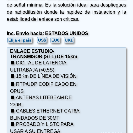
de señal mínima. Es la solución ideal para despliegues
de radiodifusión donde la rapidez de instalación y la
estabilidad del enlace son críticas.
Inc. Envio hacia: ESTADOS UNIDOS
Elija el país
US$
EU€
UK£
ENLACE ESTUDIO-
TRANSMISOR (STL) DE 15km
⬛ DIGITAL DE LATENCIA
ULTRABAJA (<0.5S)
⬛ 15Km DE LÍNEA DE VISIÓN
⬛ RTP/UDP CODIFICADO EN
OPUS
⬛ ANTENAS LITEBEAM DE
23dBi
⬛ CABLES ETHERNET CAT6A
BLINDADOS DE 30MT
⬛ PROBADO Y LISTO PARA
USAR A SU ENTREGA